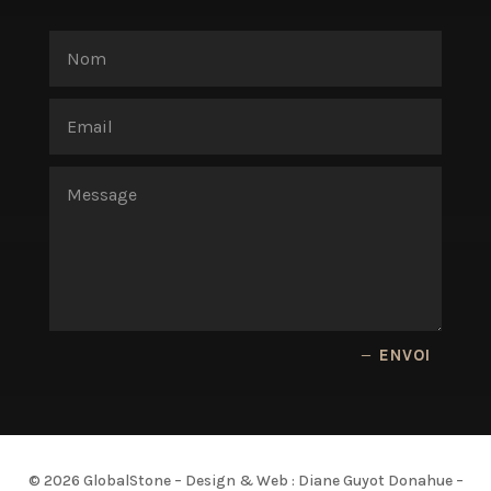
ENVOI
© 2026 GlobalStone – Design & Web : Diane Guyot Donahue –