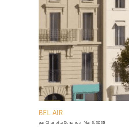
BEL AIR
par
Charlotte Donahue
|
Mar 5, 2025