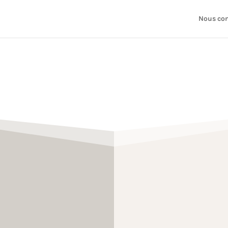
Nous con
Neuf
ique, infrastructure de
L’emplacement
: excentr