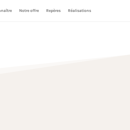
naître
Notre offre
Repères
Réalisations
é, très peu d’opportunités en centre-ville le