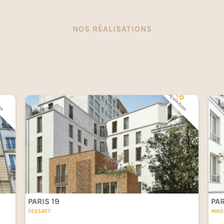
NOS RÉALISATIONS
Dernières références
7
2020
ion
Acquisition
PARIS 19
PAR
FESSART
MAIS