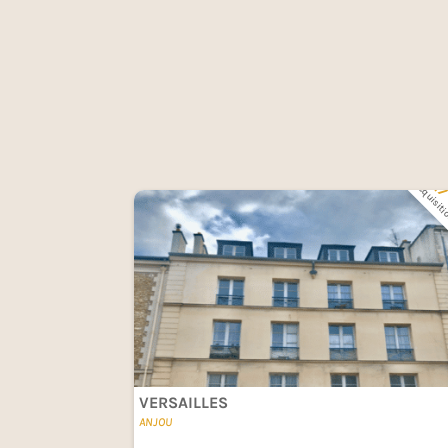
201
Acquisit
VERSAILLES
ANJOU